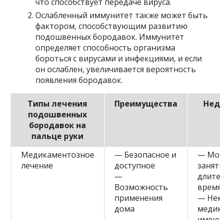
что способствует передаче вируса.
Ослабленный иммунитет также может быть
фактором, способствующим развитию
подошвенных бородавок. Иммунитет
определяет способность организма
бороться с вирусами и инфекциями, и если
он ослаблен, увеличивается вероятность
появления бородавок.
Типы лечения
Преимущества
Нед
подошвенных
бородавок на
пальце руки
Медикаментозное
— Безопасное и
— Мо
лечение
доступное
занят
—
длит
Возможность
врем
применения
— Не
дома
меди
имею