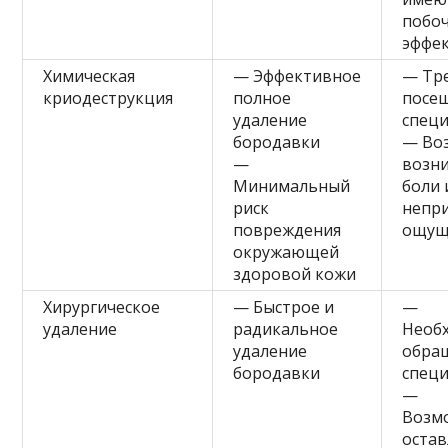
побо
эффе
Химическая
— Эффективное
— Тре
криодеструкция
полное
посе
удаление
специ
бородавки
— Во
—
возн
Минимальный
боли 
риск
непр
повреждения
ощущ
окружающей
здоровой кожи
Хирургическое
— Быстрое и
—
удаление
радикальное
Необ
удаление
обра
бородавки
специ
—
Возм
остав