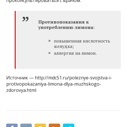
проконсультироваться с врачом.
Противопоказания к
употреблению лимона:
повышенная кислотность
желудка;
аллергия на лимон.
Источник — http://mdc51.ru/poleznye-svojstva-i-
protivopokazaniya-limona-dlya-muzhskogo-
zdorovya.html