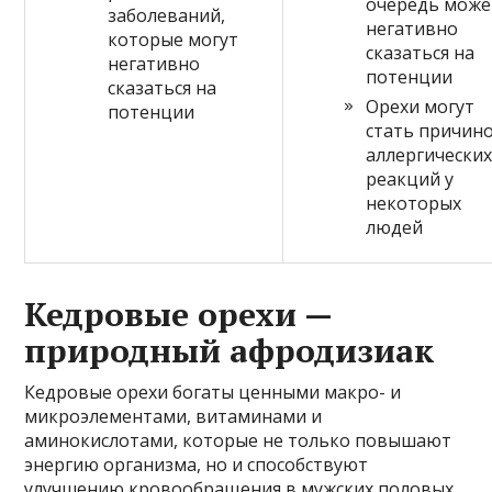
очередь може
заболеваний,
негативно
которые могут
сказаться на
негативно
потенции
сказаться на
Орехи могут
потенции
стать причин
аллергически
реакций у
некоторых
людей
Кедровые орехи —
природный афродизиак
Кедровые орехи богаты ценными макро- и
микроэлементами, витаминами и
аминокислотами, которые не только повышают
энергию организма, но и способствуют
улучшению кровообращения в мужских половых