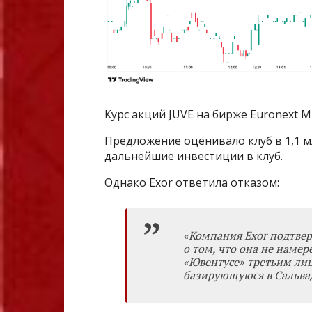
Курс акций JUVE на бирже Euronext Mi
Предложение оценивало клуб в 1,1 м
дальнейшие инвестиции в клуб.
Однако Exor ответила отказом:
«Компания Exor подтве
о том, что она не намер
«Ювентусе» третьим лиц
базирующуюся в Сальва