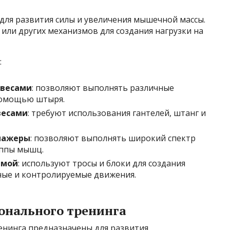
ля развития силы и увеличения мышечной массы.
или других механизмов для создания нагрузки на
:
 весами
: позволяют выполнять различные
 помощью штыря.
весами
: требуют использования гантелей, штанг и
нажеры
: позволяют выполнять широкий спектр
уппы мышц.
емой
: используют тросы и блоки для создания
ные и контролируемые движения.
онального тренинга
енинга предназначены для развития