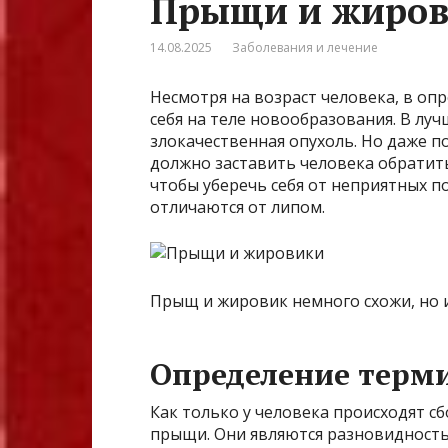
Прыщи и жиро
14.08.2025
Заболевания и лечение
Несмотря на возраст человека, в оп
себя на теле новообразования. В лу
злокачественная опухоль. Но даже 
должно заставить человека обратит
чтобы уберечь себя от неприятных п
отличаются от липом.
Прыщ и жировик немного схожи, но и
Определение терм
Как только у человека происходят сб
прыщи. Они являются разновидность