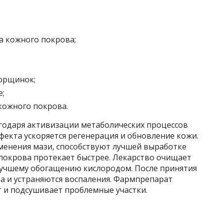
а кожного покрова;
орщинок;
е;
кожного покрова.
агодаря активизации метаболических процессов
екта ускоряется регенерация и обновление кожи.
именения мази, способствуют лучшей выработке
 покрова протекает быстрее. Лекарство очищает
лучшему обогащению кислородом. После принятия
а и устраняются воспаления. Фармпрепарат
и подсушивает проблемные участки.