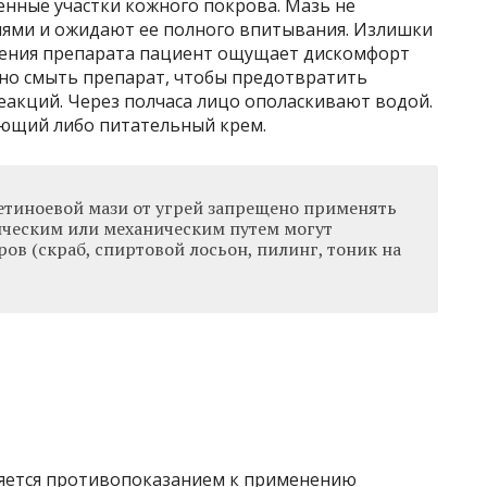
енные участки кожного покрова. Мазь не
иями и ожидают ее полного впитывания. Излишки
есения препарата пациент ощущает дискомфорт
но смыть препарат, чтобы предотвратить
еакций. Через полчаса лицо ополаскивают водой.
ющий либо питательный крем.
етиноевой мази от угрей запрещено применять
ическим или механическим путем могут
в (скраб, спиртовой лосьон, пилинг, тоник на
ляется противопоказанием к применению