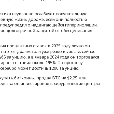
литика неуклонно ослабляет покупательную
дневную жизнь дороже, если они полностью
и предупредил о надвигающейся гиперинфляции,
ебро долгосрочной защитой от обесценивания
ния процентных ставок в 2025 году лично он
на этот драгметалл уже резко выросли: сейчас
65 за унцию, а в январе 2024 года он торговался
рирост составил около 195%. По прогнозу
 серебро может достичь $200 за унцию.
упать биткоины, продал BTC на $2,25 млн.
едства он инвестировал в хирургические центры