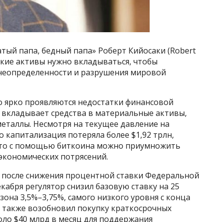
атый папа, бедный папа» Роберт Кийосаки (Robert
какие активы нужно вкладываться, чтобы
 неопределенности и разрушения мировой
но ярко проявляются недостатки финансовой
о вкладывает средства в материальные активы,
металлы. Несмотря на текущее давление на
о капитализация потеряла более $1,92 трлн,
что c помощью биткоина можно приумножить
экономических потрясений.
 после снижения процентной ставки Федеральной
кабря регулятор снизил базовую ставку на 25
зона 3,5%–3,75%, самого низкого уровня с конца
к также возобновил покупку краткосрочных
оло $40 млрд в месяц для поддержания