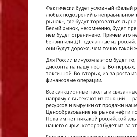
Фактически будет условный «белый р
любых подозрений в неправильном п
рынок», где будут торговаться сырь
Белый рынок, несомненно, будет пр
нем будет ограничено. Причем это не
бензин или ДТ, сделанные из российс
они будут дороже, чем точно такой ж
Для России минусом в этом будет то,
дисконта на нашу нефть. Во-первых,
токсичной. Во-вторых, из-за роста и
финансовые операции.
Все санкционные пакеты и связанные
напрямую вытекают из санкций — ра
ресурсов и выручки от продажи наше
Ценообразование на рынке нефти по-
Пока им нет никакой российской ал
нашего сырья, которая будет из-за э
Еще один нюанс связан с внутренним