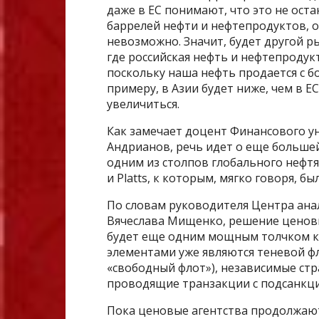
даже в ЕС понимают, что это не оста
баррелей нефти и нефтепродуктов, 
невозможно. Значит, будет другой ры
где российская нефть и нефтепродукт
поскольку наша нефть продается с б
примеру, в Азии будет ниже, чем в Е
увеличиться.
Как замечает доцент Финансового у
Андрианов, речь идет о еще больше
одним из столпов глобального нефтя
и Platts, к которым, мягко говоря, б
По словам руководителя Центра анал
Вячеслава Мищенко, решение ценов
будет еще одним мощным толчком к
элементами уже являются теневой ф
«свободный флот»), независимые ст
проводящие транзакции с подсанкц
Пока ценовые агентства продолжают