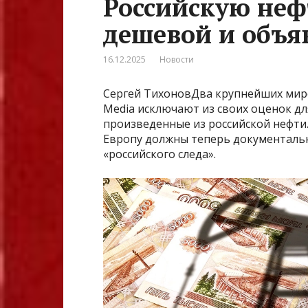
Российскую нефт
дешевой и объя
16.12.2025
Новости
Сергей ТихоновДва крупнейших миров
Media исключают из своих оценок д
произведенные из российской нефти.
Европу должны теперь документальн
«российского следа».