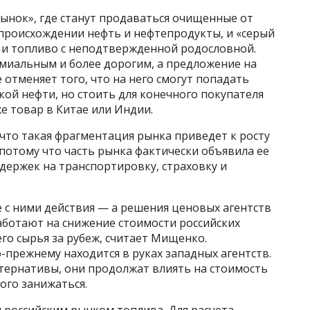
ынок», где станут продаваться очищенные от
роисхождении нефть и нефтепродукты, и «серый
е и топливо с неподтвержденной родословной.
емиальным и более дорогим, а предложение на
 отменяет того, что на него смогут попадать
кой нефти, но стоить для конечного покупателя
е товар в Китае или Индии.
 что такая фрагментация рынка приведет к росту
 потому что часть рынка фактически объявила ее
здержек на транспортировку, страховку и
 с ними действия — а решения ценовых агентств
ботают на снижение стоимости российских
го сырья за рубеж, считает Мищенко.
прежнему находится в руках западных агентств.
ьтернативы, они продолжат влиять на стоимость
того занижаться.
 российским рынком топлива. Для расчета