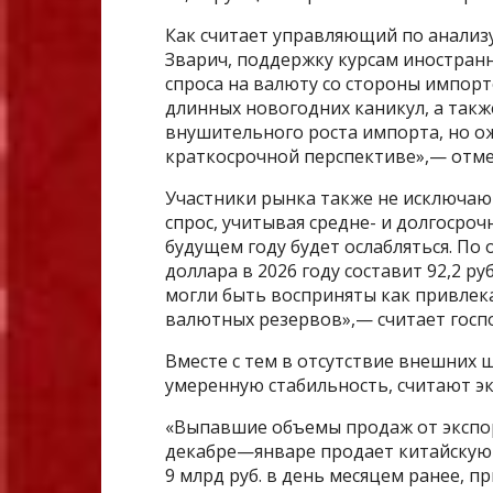
Как считает управляющий по анализ
Зварич, поддержку курсам иностран
спроса на валюту со стороны импор
длинных новогодних каникул, а такж
внушительного роста импорта, но о
краткосрочной перспективе»,— отм
Участники рынка также не исключаю
спрос, учитывая средне- и долгосро
будущем году будет ослабляться. По
доллара в 2026 году составит 92,2 руб
могли быть восприняты как привлек
валютных резервов»,— считает госп
Вместе с тем в отсутствие внешних 
умеренную стабильность, считают эк
«Выпавшие объемы продаж от экспор
декабре—январе продает китайскую в
9 млрд руб. в день месяцем ранее, п