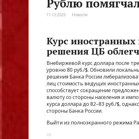
Рублю помягча
11.12.2025
Новости
Курс иностранных 
решения ЦБ облегч
Внебиржевой курс доллара после тр
уровню 80 руб./$. Обновили локальн
решения Банка России либерализов
лиц стоимость ведущих иностранных 
способствует сокращение предложени
валюту со стороны населения и имп
курса доллара до 82–83 руб./$, одн
стороны Банка России.
Выйти из полноэкранного режима Ра