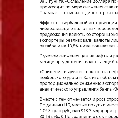
98,3 пункта. «Ослабление доллара 
происходит по мере снижения ставк
Трампа»,— отмечает директор казн
Эффект от вербальной интервенции р
либерализацию валютных переводов 
предложения валюты со стороны экс
экспортеры реализовали валюты лиш
октябре и на 13,8% ниже показателя н
С учетом снижения цен на нефть и ра
месяце предложение валюты еще бо
«Снижение выручки от экспорта нефт
ноябрьского уровня. Как итог объе
пропорционально снижению экспорт
аналитического управления банка «З
Вместе с тем отмечается и рост спро
По данным ЦБ, чистые покупки инос
1,067 трлн руб., или $13,3 млрд при
80,18 руб./$. По сравнению с октябре