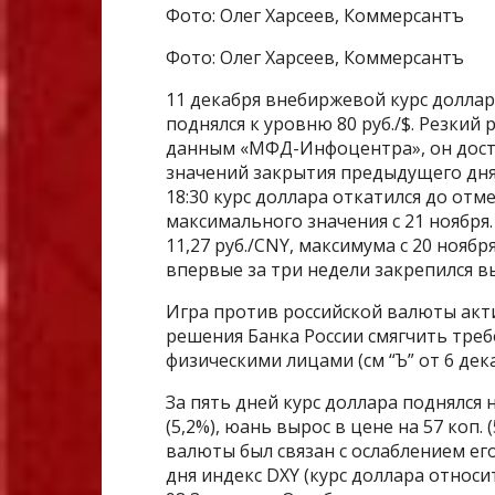
Фото: Олег Харсеев, Коммерсантъ
Фото: Олег Харсеев, Коммерсантъ
11 декабря внебиржевой курс долла
поднялся к уровню 80 руб./$. Резкий 
данным «МФД-Инфоцентра», он достига
значений закрытия предыдущего дня.
18:30 курс доллара откатился до отме
максимального значения с 21 ноября.
11,27 руб./CNY, максимума с 20 ноя
впервые за три недели закрепился вы
Игра против российской валюты акт
решения Банка России смягчить тре
физическими лицами (см “Ъ” от 6 дека
За пять дней курс доллара поднялся на
(5,2%), юань вырос в цене на 57 коп.
валюты был связан с ослаблением ег
дня индекс DXY (курс доллара относи