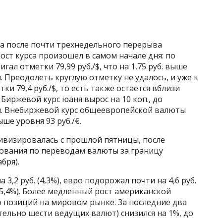
ра после почти трехнедельного перерыва
рост курса произошел в самом начале дня: по
л отметки 79,99 руб./$, что на 1,75 руб. выше
 Преодолеть круглую отметку не удалось, и уже к
тки 79,4 руб./$, то есть также остается вблизи
 Биржевой курс юаня вырос на 10 коп., до
бря. Внебиржевой курс общеевропейской валюты
ше уровня 93 руб./€.
ивизировалась с прошлой пятницы, после
бования по переводам валюты за границу
бря).
 3,2 руб. (4,3%), евро подорожал почти на 4,6 руб.
 (5,4%). Более медленный рост американской
о позиций на мировом рынке. За последние два
тельно шести ведущих валют) снизился на 1%, до