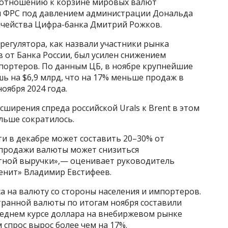
по отношению к корзине мировых валют
и ФРС под давлением администрации Дональда
ачейства Цифра-банка Дмитрий Рожков.
егулятора, как назвали участники рынка
от Банка России, был усилен снижением
портеров. По данным ЦБ, в ноябре крупнейшие
ь на $6,9 млрд, что на 17% меньше продаж в
оября 2024 года.
сширения спреда российской Urals к Brent в этом
льше сократилось.
и в декабре может составить 20–30% от
м продажи валюты может снизиться
ной выручки»,— оценивает руководитель
енит» Владимир Евстифеев.
са на валюту со стороны населения и импортеров.
транной валюты по итогам ноября составили
 среднем курсе доллара на внебиржевом рынке
м спрос вырос более чем на 17%.