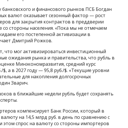
у банковского и финансового рынков ПСБ Богдан
ных валют оказывает сезонный фактор — рост
теров для закрытия контрактов в преддверии
е со стороны населения. «Пока мы не отмечаем
жидаем его постепенной активизации в
ечает Дмитрий Рожков.
т, что мог активизироваться инвестиционный
чные ожидания рынка и правительства, что рубль в
 оценке Минэкономразвития, средний курс
./$, а в 2027 году — 95,8 руб./$. «Текущие уровни
ательные для накопления долгосрочных
один Зварич.
шоков в ближайшие недели рубль будет сохранять
сперты.
теров компенсирует Банк России, который в
алюту на 14,5 млрд руб. в день по сравнению с
ри этом спрос на валюту со стороны импортеров