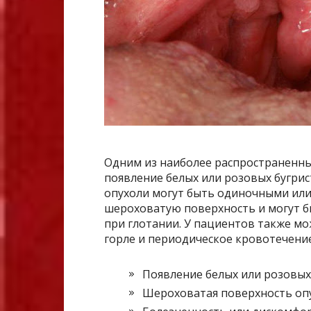
Одним из наиболее распространенны
появление белых или розовых бугри
опухоли могут быть одиночными или
шероховатую поверхность и могут 
при глотании. У пациентов также м
горле и периодическое кровотечение
Появление белых или розовых
Шероховатая поверхность оп