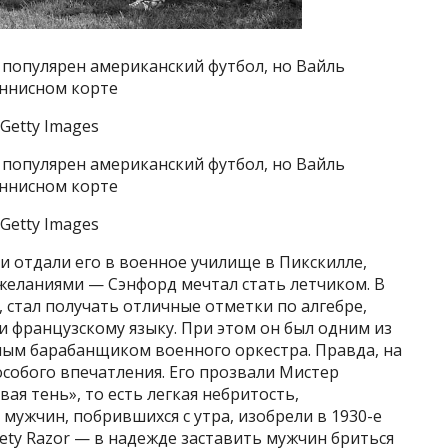
 популярен американский футбол, но Вайль
еннисном корте
/ Getty Images
 популярен американский футбол, но Вайль
еннисном корте
/ Getty Images
ли отдали его в военное училище в Пикскилле,
 желаниями — Сэнфорд мечтал стать летчиком. В
, стал получать отличные отметки по алгебре,
и французскому языку. При этом он был одним из
ным барабанщиком военного оркестра. Правда, на
особого впечатления. Его прозвали Мистер
ая тень», то есть легкая небритость,
мужчин, побрившихся с утра, изобрели в 1930-е
ty Razor — в надежде заставить мужчин бриться