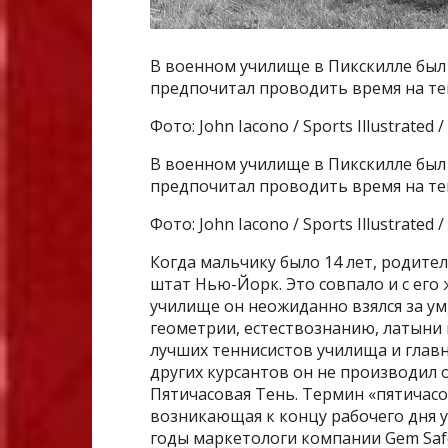
В военном училище в Пикскилле был
предпочитал проводить время на т
Фото: John Iacono / Sports Illustrated 
В военном училище в Пикскилле был
предпочитал проводить время на т
Фото: John Iacono / Sports Illustrated 
Когда мальчику было 14 лет, родите
штат Нью-Йорк. Это совпало и с его
училище он неожиданно взялся за ум
геометрии, естествознанию, латыни 
лучших теннисистов училища и глав
других курсантов он не производил 
Пятичасовая Тень. Термин «пятичасов
возникающая к концу рабочего дня у 
годы маркетологи компании Gem Safe