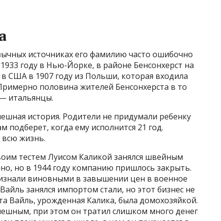
а
язычных источниках его фамилию часто ошибочно
 1933 году в Нью-Йорке, в районе Бенсонхерст на
 в США в 1907 году из Польши, которая входила
 Примерно половина жителей Бенсонхерста в то
 — итальянцы.
мешная история. Родители не придумали ребенку
м подберет, когда ему исполнится 21 год.
 всю жизнь.
своим тестем Луисом Каликой занялся швейным
шно, но в 1944 году компанию пришлось закрыть.
изнали виновными в завышении цен в военное
Вайль занялся импортом стали, но этот бизнес не
та Вайль, урожденная Калика, была домохозяйкой.
спешным, при этом он тратил слишком много денег