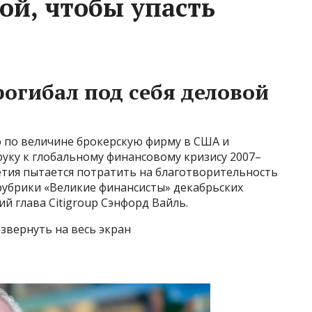
й, чтобы упасть
рогибал под себя деловой
ую по величине брокерскую фирму в США и
уку к глобальному финансовому кризису 2007–
летия пытается потратить на благотворительность
 рубрики «Великие финансисты» декабрьских
й глава Citigroup Сэнфорд Вайль.
звернуть на весь экран