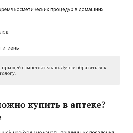
время косметических процедур в домашних
лов;
гигиены.
т прыщей самостоятельно. Лучше обратиться к
тологу.
ожно купить в аптеке?
ыщей необходимо узнать причины их появления,