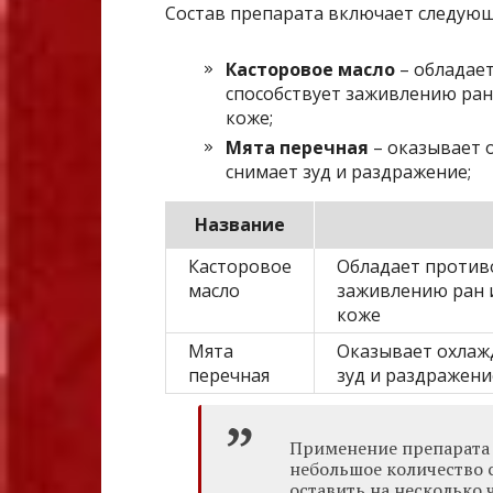
Состав препарата включает следую
Касторовое масло
– обладае
способствует заживлению ран
коже;
Мята перечная
– оказывает 
снимает зуд и раздражение;
Название
Касторовое
Обладает против
масло
заживлению ран 
коже
Мята
Оказывает охлаж
перечная
зуд и раздражени
Применение препарата 
небольшое количество 
оставить на несколько