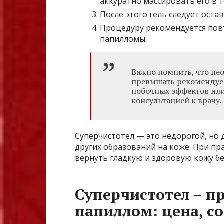
аккуратно массировать его в 
После этого гель следует оста
Процедуру рекомендуется повт
папилломы.
Важно помнить, что не
превышать рекомендуем
побочных эффектов или
консультацией к врачу.
Суперчистотел — это недорогой, но 
других образований на коже. При п
вернуть гладкую и здоровую кожу б
Суперчистотел – п
папиллом: цена, с