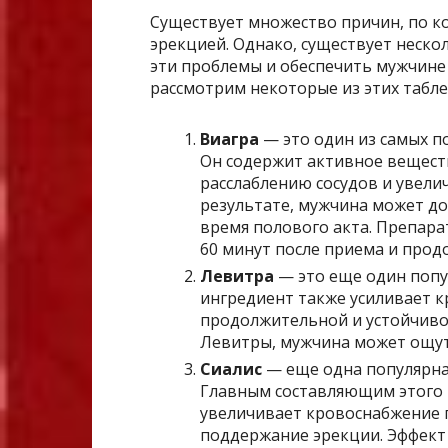
Существует множество причин, по к
эрекцией. Однако, существует неско
эти проблемы и обеспечить мужчине
рассмотрим некоторые из этих табле
Виагра
— это один из самых п
Он содержит активное веществ
расслаблению сосудов и увели
результате, мужчина может д
время полового акта. Препара
60 минут после приема и прод
Левитра
— это еще один попу
ингредиент также усиливает к
продолжительной и устойчивой
Левитры, мужчина может ощути
Сиалис
— еще одна популярная
Главным составляющим этого 
увеличивает кровоснабжение п
поддержание эрекции. Эффект 