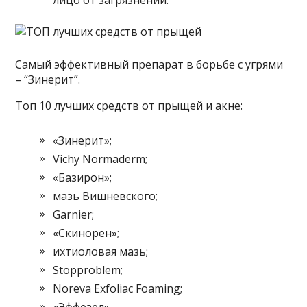
Самый эффективный препарат в борьбе с угрями
– “Зинерит”.
Топ 10 лучших средств от прыщей и акне:
«Зинерит»;
Vichy Normaderm;
«Базирон»;
мазь Вишневского;
Garnier;
«Скинорен»;
ихтиоловая мазь;
Stopproblem;
Noreva Exfoliac Foaming;
«Эффезел».