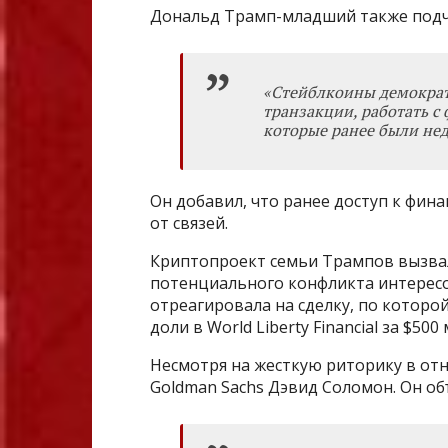
Дональд Трамп-младший также подч
«Стейблкоины демократ
транзакции, работать с
которые ранее были не
Он добавил, что ранее доступ к фин
от связей.
Криптопроект семьи Трампов вызвал
потенциального конфликта интересо
отреагировала на сделку, по которо
доли в World Liberty Financial за $500 
Несмотря на жесткую риторику в от
Goldman Sachs Дэвид Соломон. Он об