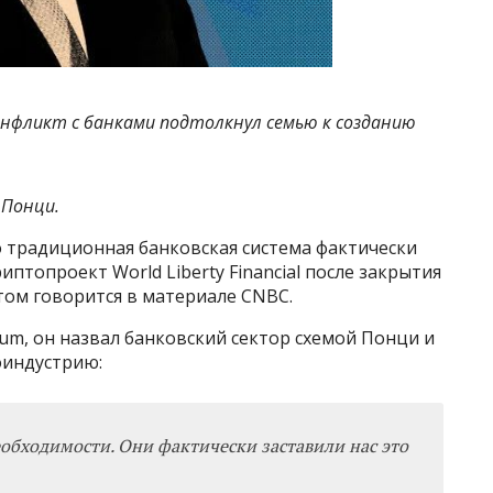
онфликт с банками подтолкнул семью к созданию
 Понци.
 традиционная банковская система фактически
птопроект World Liberty Financial после закрытия
этом говорится в материале CNBC.
rum, он назвал банковский сектор схемой Понци и
оиндустрию:
обходимости. Они фактически заставили нас это