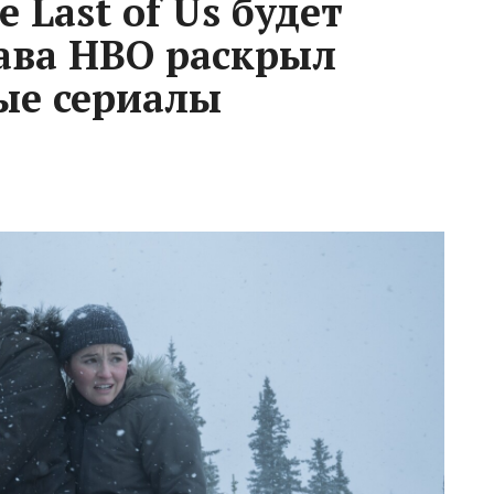
 Last of Us будет
ава НВО раскрыл
ые сериалы