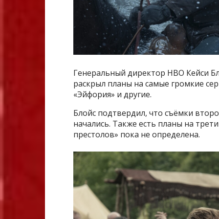
Генеральный директор HBO Кейси Бл
раскрыл планы на самые громкие сер
«Эйфория» и другие.
Блойс подтвердил, что съёмки второ
начались. Также есть планы на трет
престолов» пока не определена.