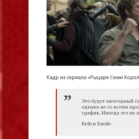
Кадр из сериала «Рыцаре Семи Коро
Это будет ежегодный се
однако не со всеми про
график. Иногда это не 
Кейси Блойс