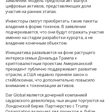
заявлении. Модель предполагает выпуск
цифровых активов, представляющих доли
участия на ранних этапах.
Инвесторы смогут приобретать такие пакеты
владения в форме токенов. В заявлении
подчеркивается, что они будут отражать участие
именно на стадии разработки курорта, а не
владение конечным объектом.
Инициатива развивается на фоне растущего
интереса семьи Дональда Трампа к
криптовалютным проектам. Американский
президент публично поддерживает развитие
отрасли, а США недавно приняли закон о
стейблкоинах, что дополнительно повысило
внимание к токенизации активов.
Dar Global является дочерней компанией
саудовского девелопера, чьи акции торгуются на
Лондонской бирже. Партнерство с Trump
Organization включает ряд проектов в Дубае,