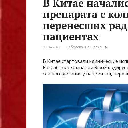
В Китае начали
препарата с ко
перенесших ра
пациентах
09.04.2025
Заболевания и лечение
В Китае стартовали клинические исп
Разработка компании RiboX кодируе
слюноотделение у пациентов, пере