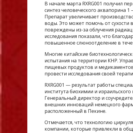
В начале марта RXRG001 получил пер
синтез человеческого аквапорина 1 
Препарат увеличивает производств
воды. Это может помочь от сухости 
повреждены из-за облучения радиац
исследования показали, что благода
повышенное слюноотделение в тече
Многие китайские биотехнологическ
испытания на территории КНР. Упра
пищевых продуктов и медикаментов
провести исследования своей терапи
RXRG001 — результат работы специа
института биохимии и израильского
Генеральный директор и соучредите
внешних инноваций немецкого фармп
расположенный в Пекине.
Отмечается, что технологию циркул
компании, которые привлекли в обще