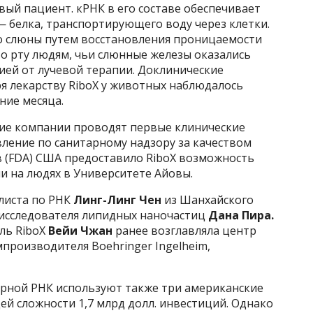
вый пациент. кРНК в его составе обеспечивает
— белка, транспортирующего воду через клетки.
о слюны путем восстановления проницаемости
во рту людям, чьи слюнные железы оказались
ией от лучевой терапии. Доклинические
ря лекарству RiboX у животных наблюдалось
ние месяца.
ие компании проводят первые клинические
вление по санитарному надзору за качеством
 (FDA) США предоставило RiboX возможность
и на людях в Университете Айовы.
листа по РНК
Линг-Линг Чен
из Шанхайского
 исследователя липидных наночастиц
Дана Пира.
ль RiboX
Вейи Чжан
ранее возглавляла центр
роизводителя Boehringer Ingelheim,
ярной РНК используют также три американские
й сложности 1,7 млрд долл. инвестиций. Однако