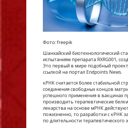
Фото: freepik
Шанхайский биотехнологический стар
испытаниям препарата RXRG001, созд
Это первый в мире подобный проект
ссылкой на портал Endpoints News.
кРНК считается более стабильной стр
соединения свободных концов матри
успешного применения в вакцинах п
производить терапевтические белки в
лекарства на основе мРНК действуют
пожизненно, то разработки с кРНК
по длительности терапевтического э