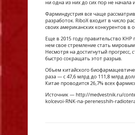
ни одна из них до сих пор не начала 
Фарминдустрия все чаще рассматрив
разработок. RiboX входит в число р
своих американских конкурентов в о
Еще в 2015 году правительство КНР 
нем свое стремление стать мировым
Несмотря на достигнутый прогресс, с
быстро сокращать этот разрыв.
Объем китайского биофармацевтическ
раза — с 47,6 млрд до 111,8 млрд долл.
Китае проводится 26,7% всех фармис
Источник — http://medvestnik.ru/conte
kolcevoi-RNK-na-perenesshih-radiotera