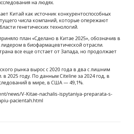
исследования на людях.
ает Китай как источник конкурентоспособных
астущего числа компаний, которые опережают
бласти генетических технологий.
приняло план «Сделано в Китае 2025», обозначив в
 лидером в биофармацевтической отрасли.
трана все еще отстает от Запада, но продолжает
ого рынка вырос с 2020 года в два с лишним
 в 2025 году. По данным Citeline за 2024 год, в
следований в мире, в США — 49,1%.
nt/news/V-Kitae-nachalis-ispytaniya-preparata-s-
piu-pacientah.html