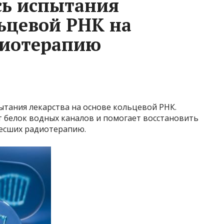
сь испытания
льцевой РНК на
диотерапию
ытания лекарства на основе кольцевой РНК.
т белок водных каналов и помогает восстановить
несших радиотерапию.