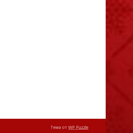
Тема от
WP Puzzle