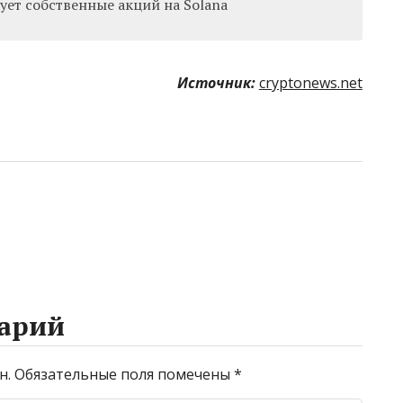
рует собственные акций на Solana
Источник:
cryptonews.net
арий
н.
Обязательные поля помечены
*