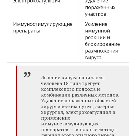
Электрокоагуляция
Удаление
пораженных
участков
Иммуностимулирующие
Усиление
препараты
иммунной
реакции и
блокирование
размножения
вируса
Лечение вируса папилломы
человека 18 типа требует
комплексного подхода и
комбинации различных методов.
Удаление пораженных областей
хирургическим путем, лазерная
хирургия, электрокоагуляция и
применение
иммуностимулирующих
препаратов — основные методы
лечения этого опасного вируса.