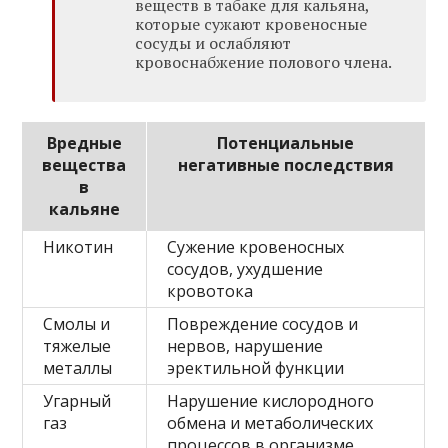
веществ в табаке для кальяна,
которые сужают кровеносные
сосуды и ослабляют
кровоснабжение полового члена.
Вредные
Потенциальные
вещества
негативные последствия
в
кальяне
Никотин
Сужение кровеносных
сосудов, ухудшение
кровотока
Смолы и
Повреждение сосудов и
тяжелые
нервов, нарушение
металлы
эректильной функции
Угарный
Нарушение кислородного
газ
обмена и метаболических
процессов в организме