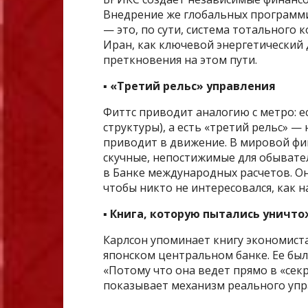
Внедрение же глобальных программ
— это, по сути, система тотального
Иран, как ключевой энергетический 
преткновения на этом пути.
▪️ «Третий рельс» управления
Фиттс приводит аналогию с метро: 
структуры), а есть «третий рельс» 
приводит в движение. В мировой фин
скучные, непостижимые для обывателя
в Банке международных расчетов. О
чтобы никто не интересовался, как 
▪️ Книга, которую пытались уничт
Карлсон упоминает книгу экономиста 
японском центральном банке. Ее был
«Потому что она ведет прямо в «се
показывает механизм реального упр