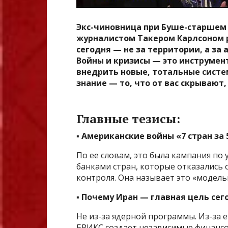
Экс-чиновница при Буше-старшем 
журналистом Такером Карлсоном р
сегодня — не за территории, а за
Войны и кризисы — это инструмен
внедрить новые, тотальные систем
знание — то, что от вас скрывают
Главные тезисы:
▪️ Американские войны «7 стран за 
По ее словам, это была кампания п
банками стран, которые отказались
контроля. Она называет это «модел
▪️ Почему Иран — главная цель сег
Не из-за ядерной программы. Из-за е
БРИКС создает независимые финанс