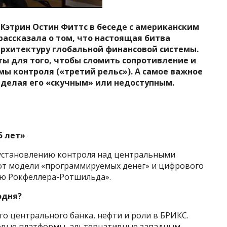
Кэтрин Остин Фиттс в беседе с американским
ассказала о том, что настоящая битва
 архитектуру глобальной финансовой системы.
ты для того, чтобы сломить сопротивление и
ы контроля («третий рельс»). А самое важное
, делая его «скучным» или недоступным.
5 лет»
о установлению контроля над центральными
 от модели «программируемых денег» и цифрового
ью Рокфеллера-Ротшильда».
одня?
го центрального банка, нефти и роли в БРИКС.
овые платформы, альтернативные западным.