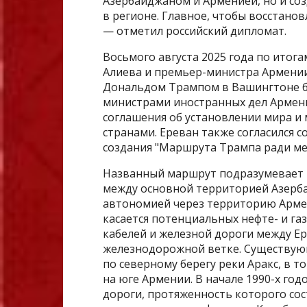
Азербайджаном и Арменией, но и соз
в регионе. Главное, чтобы восстано
— отметил российский дипломат.
Восьмого августа 2025 года по итог
Алиева и премьер-министра Армени
Дональдом Трампом в Вашингтоне б
министрами иностранных дел Армени
соглашения об установлении мира и
странами. Ереван также согласился 
создания "Маршрута Трампа ради ме
Названный маршрут подразумевает 
между основной территорией Азерба
автономией через территорию Армен
касается потенциальных нефте- и га
кабелей и железной дороги между Е
железнодорожной ветке. Существующ
по северному берегу реки Аракс, в т
на юге Армении. В начале 1990-х го
дороги, протяженность которого сос