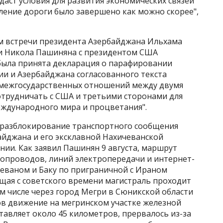
даст условия для развития экономических связей
вление дороги было завершено как можно скорее",
ам встречи президента Азербайджана Ильхама
и Никола Пашиняна с президентом США
ыла принята декларация о парафировании
и и Азербайджана согласованного текста
 межгосударственных отношений между двумя
сотрудничать с США и третьими сторонами для
ждународного мира и процветания".
разблокирование транспортного сообщения
йджана и его эксклавной Нахичеванской
ии. Как заявил Пашинян 9 августа, маршрут
зопроводов, линий электропередачи и интернет-
реваном и Баку по приграничной с Ираном
ая с советского времени магистраль проходит
ом числе через город Мегри в Сюникской области
дов движение на мегринском участке железной
тавляет около 45 километров, прервалось из-за