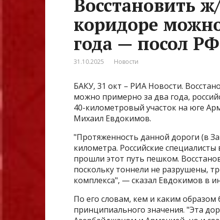
Восстановить ж/
коридоре можно
года — посол РФ
31.10.2025
Новости
БАКУ, 31 окт – РИА Новости. Восста
можно примерно за два года, росси
40-километровый участок на юге Арм
Михаил Евдокимов.
"Протяженность данной дороги (в Зан
километра. Российские специалисты
прошли этот путь пешком. Восстанов
поскольку тоннели не разрушены, т
комплекса", — сказал Евдокимов в и
По его словам, кем и каким образом 
принципиального значения. "Эта до