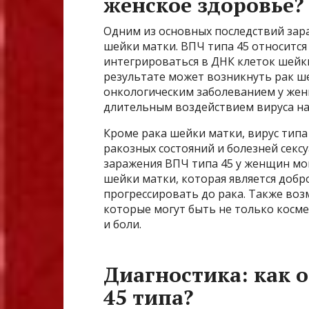
женское здоровье?
Одним из основных последствий зара
шейки матки. ВПЧ типа 45 относитс
интегрироваться в ДНК клеток шейки
результате может возникнуть рак ше
онкологическим заболеванием у жен
длительным воздействием вируса на 
Кроме рака шейки матки, вирус типа
ракозных состояний и болезней секс
заражения ВПЧ типа 45 у женщин мог
шейки матки, которая является доб
прогрессировать до рака. Также во
которые могут быть не только косм
и боли.
Диагностика: как 
45 типа?