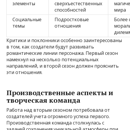
элементы
сверхъестественных
магиче
способностей
мира
Социальные
Подростковые
Более
темы
отношения
морал
дилем
Критики и поклонники особенно заинтересованы
в том, как создатели будут развивать
романтические линии персонажа. Первый сезон
намекнул на несколько потенциальных
направлений, и второй сезон должен прояснить
эти отношения.
Производственные аспекты и
творческая команда
Работа над вторым сезоном потребовала от
создателей учета огромного успеха первого.
Производственная команда столкнулась с
задачей сохранения уникальной атмосферы при