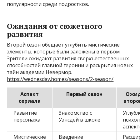
популярности среди подростков.
Ожидания от сюжетного
развития
Второй сезон обещает углубить мистические
элементы, которые были заложены в первом.
Зрители ожидают развития сверхъестественных
способностей главной героини и раскрытия новых
тайн академии Невермор.
https://wednesday.homes/seasons/2-season/
Аспект
Первый сезон
Ожид
сериала
второ
Развитие
Знакомство с
Углубл
персонажа
Уэнсдей в школе
психол
аспек
Мистические
Введение
Расши