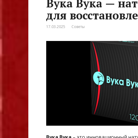
Вука Вука — на
для восстановл
17.03.2025
Советы
Вука Вука
– это инновационный нату