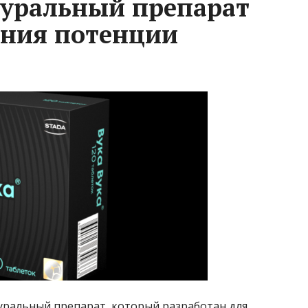
туральный препарат
ения потенции
ральный препарат, который разработан для