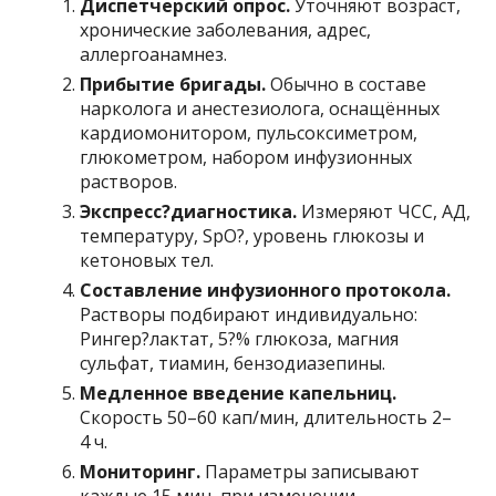
Диспетчерский опрос.
Уточняют возраст,
хронические заболевания, адрес,
аллергоанамнез.
Прибытие бригады.
Обычно в составе
нарколога и анестезиолога, оснащённых
кардиомонитором, пульсоксиметром,
глюкометром, набором инфузионных
растворов.
Экспресс?диагностика.
Измеряют ЧСС, АД,
температуру, SpO?, уровень глюкозы и
кетоновых тел.
Составление инфузионного протокола.
Растворы подбирают индивидуально:
Рингер?лактат, 5?% глюкоза, магния
сульфат, тиамин, бензодиазепины.
Медленное введение капельниц.
Скорость 50–60 кап/мин, длительность 2–
4 ч.
Мониторинг.
Параметры записывают
каждые 15 мин, при изменении