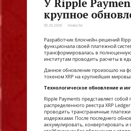
У Ripple Payme
крупное обновл
05.03.2026
Новости
Разработчик блокчейн-решений Ripp
функционала своей платежной систе
трансформировалась в полноценную
институтам проводить расчеты в ед
Данное обновление произошло на ф
токеном XRP на крупнейших мировы
Технологическое обновление и инт
Ripple Payments представляет собой
распределенного реестра XRP Ledger
проводить трансграничные платежи
издержками. После последнего обно
аккумулировать, конвертировать и 
стейблкоинах без обращения к стор