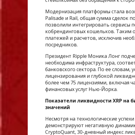
Модернизация платформы стала во
Palisade и Rail, общая сумма сделок 
позволили интегрировать сервисы п
кобрендинговых кошельков. Таким о
платежей и расчетов, исключив нео
посредников.
Президент Ripple Моника Лонг подче
необходима инфраструктура, соотв
банковского сектора. По ее словам, 
лицензирования и глубокой ликвидн
более чем 75 лицензиями, включая 
финансовых услуг Нью-Йорка.
Показатели ликвидности XRP на б
значений
Несмотря на технологические успехи
демонстрируют негативную динамик
CryptoQuant, 30-дневный индекс лик