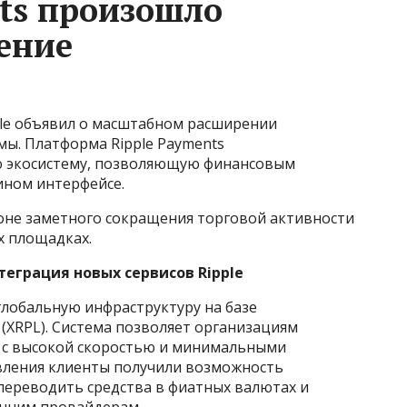
nts произошло
ение
le объявил о масштабном расширении
мы. Платформа Ripple Payments
 экосистему, позволяющую финансовым
ином интерфейсе.
оне заметного сокращения торговой активности
х площадках.
еграция новых сервисов Ripple
 глобальную инфраструктуру на базе
 (XRPL). Система позволяет организациям
 с высокой скоростью и минимальными
вления клиенты получили возможность
переводить средства в фиатных валютах и
онним провайдерам.