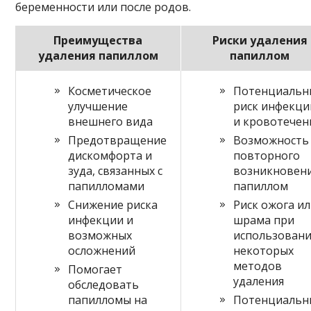
беременности или после родов.
Преимущества
Риски удаления
удаления папиллом
папиллом
Косметическое
Потенциальн
улучшение
риск инфекци
внешнего вида
и кровотечен
Предотвращение
Возможность
дискомфорта и
повторного
зуда, связанных с
возникновен
папилломами
папиллом
Снижение риска
Риск ожога и
инфекции и
шрама при
возможных
использован
осложнений
некоторых
методов
Помогает
удаления
обследовать
папилломы на
Потенциальн