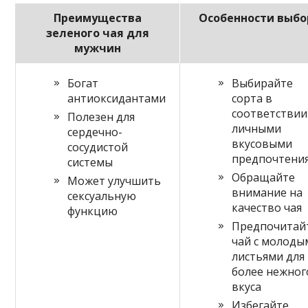
Преимущества
Особенности выбо
зеленого чая для
мужчин
Богат
Выбирайте
антиоксидантами
сорта в
соответствии
Полезен для
личными
сердечно-
вкусовыми
сосудистой
предпочтени
системы
Обращайте
Может улучшить
внимание на
сексуальную
качество чая
функцию
Предпочитай
чай с молоды
листьями для
более нежног
вкуса
Избегайте