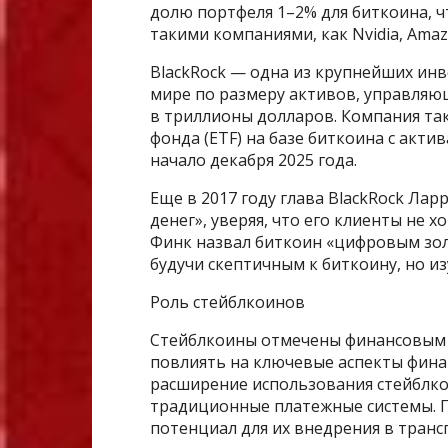
долю портфеля 1–2% для биткоина, ч
такими компаниями, как Nvidia, Amaz
BlackRock — одна из крупнейших ин
мире по размеру активов, управля
в триллионы долларов. Компания та
фонда (ETF) на базе биткоина с акти
начало декабря 2025 года.
Еще в 2017 году глава BlackRock Ла
денег», уверяя, что его клиенты не 
Финк назвал биткоин «цифровым золо
будучи скептичным к биткоину, но из
Роль стейблкоинов
Стейблкоины отмечены финансовым г
повлиять на ключевые аспекты финан
расширение использования стейблкои
традиционные платежные системы. П
потенциал для их внедрения в транс