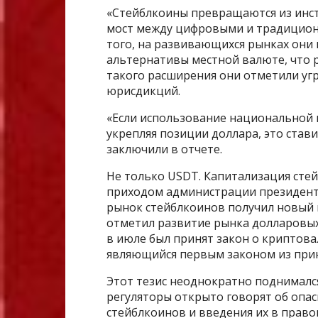
«Стейблкоины превращаются из инст
мост между цифровыми и традицион
того, на развивающихся рынках они 
альтернативы местной валюте, что р
такого расширения они отметили уг
юрисдикций.
«Если использование национальной 
укрепляя позиции доллара, это став
заключили в отчете.
Не только USDT. Капитализация сте
приходом администрации президент
рынок стейблкоинов получил новый 
отметил развитие рынка долларовых
в июле был принят закон о криптов
являющийся первым законом из прин
Этот тезис неоднократно поднималс
регуляторы открыто говорят об опа
стейблкоинов и введения их в право