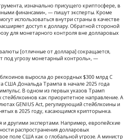
румента, изначально присущего криптосфере, в
ными финансами», — пишут эксперты. Кроме
могут использоваться внутри страны в качестве
асширяет доступ к доллару. Обратной стороной
розу для монетарного контроля вне долларовых
валюты [отличные от доллара] сокращается,
ит под угрозу монетарный контроль», —
йблкоинов выросла до рекордных $300 млрд С
а США Дональда Трампа в начале 2025 года
импульс. В одном из первых указов Трамп
 стейблкоинов как приоритетное направление. А
алютах GENIUS Act, регулирующий стейблкоины и
ятых в 2025 году, касающимся крипторынка.
я и другими экспертами. Например, европейские
сности распространения долларовых
вое поле США как о глобальной угрозе. А министр