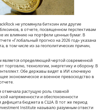
ckRock не упомянула биткоин или другие
блкоинов, в отчете, посвященном перспективам
е их влиянию на портфели ценных бумаг. В
тчете «Глобальный прогноз на 2026 год» указана
а, в том числе из-за геополитических причин,
м является определяющей чертой современной
т торговлю, технологии, энергетику и оборону. В
 интеллект. Обе державы видят в ИИ ключевую
ущее экономическое и военное превосходство в
отчете.
я отмечала растущую роль главной
ской напряженности и обеспокоенности
и дефицита бюджета в США. В тот же период
nvestment Institute называло разумным отвести