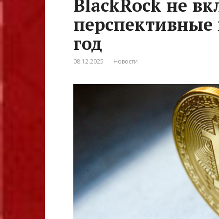
BlackRock не в
перспективные 
год
08.12.2025
Новости