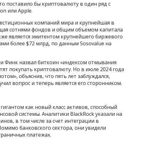
то поставило бы криптовалюту в один ряд с
on или Apple.
вестиционных компаний мира и крупнейшая в
ющая сотнями фондов и общим объемом капитала
кже является эмитентом крупнейшего биржевого
вами более $72 млрд, по данным Sosovalue на
рри Финк назвал биткоин «индексом отмывания
хотят покупать криптовалюту. Но в июле 2024 года
том», объяснив, что пять лет заблуждался,
учил вопрос и теперь является его сторонником.
игантом как новый класс активов, способный
совой системы. Аналитики BlackRock указали на
нов, в том числе за счет интеграции в
омимо банковского сектора, они увидели
граничных платежах.