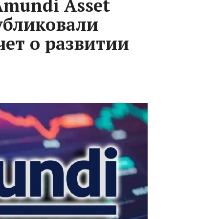
Amundi Asset
убликовали
ет о развитии