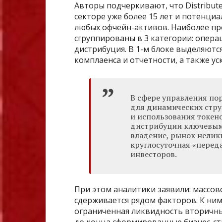
Авторы подчеркивают, что Distribut
секторе уже более 15 лет и потенци
любых офчейн-активов. Наиболее п
сгруппированы в 3 категории: опер
дистрибуция. В 1-м блоке выделяют
комплаенса и отчетности, а также ус
В сфере управления по
для динамических стру
и использования токено
дистрибуции ключевым
владение, рынок неликв
круглосуточная «перед
инвесторов.
При этом аналитики заявили: массо
сдерживается рядом факторов. К ним
ограниченная ликвидность вторичны
до конца сформированные бизнес-с