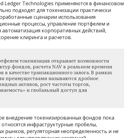
ed Ledger Technologies применяются в финансовом
ально подходят для токенизации практически
роработанные сценарии использования
ационные процессы, управление портфелем и
ся автоматизация корпоративных действий,
корение клиринга и расчетов.
ртфелем токенизация открывает возможности
ктур фондов, расчета NAV в реальном времени
в в качестве транзакционного залога. В рамках
и преимуществами называются дробное
идных активов, рост частоты торгов,
аваемость» и глобальный доступ для
вое внедрение токенизированных фондов пока
 относятся инфраструктурные пробелы,
х рынков, регуляторная неопределенность и не
тимулы для управляющих компаний.