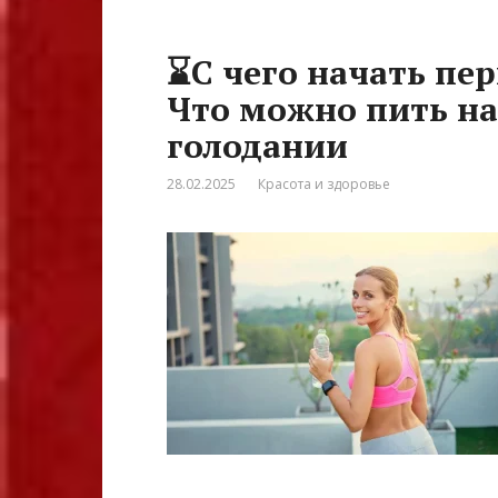
⌛С чего начать пе
Что можно пить н
голодании
28.02.2025
Красота и здоровье