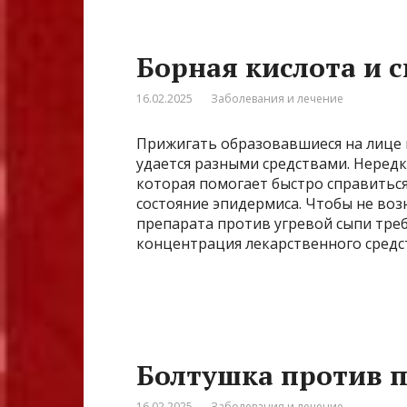
Борная кислота и 
16.02.2025
Заболевания и лечение
Прижигать образовавшиеся на лице 
удается разными средствами. Нередк
которая помогает быстро справитьс
состояние эпидермиса. Чтобы не во
препарата против угревой сыпи треб
концентрация лекарственного средст
Болтушка против 
16.02.2025
Заболевания и лечение