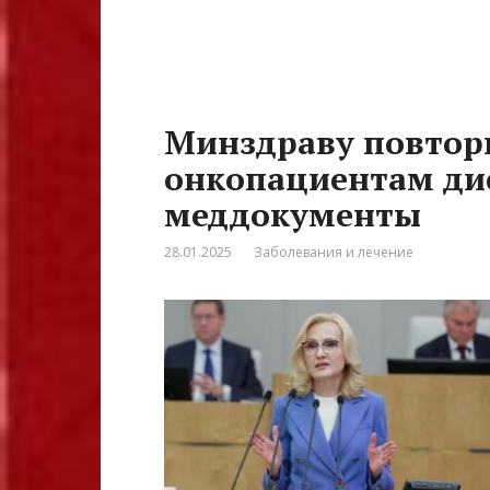
Минздраву повтор
онкопациентам ди
меддокументы
28.01.2025
Заболевания и лечение