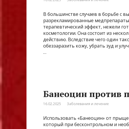
В большинстве случаев в борьбе с 
разрекламированные медпрепараты.
терапевтический эффект, нежели го
косметологии. Она состоит из неско
действию. Вследствие чего один тако
обеззаразить кожу, убрать зуд и ул
…
Банеоцин против 
16.02.2025
Заболевания и лечение
Использовать «Банеоцин» от прыщей
который при бесконтрольном и необ