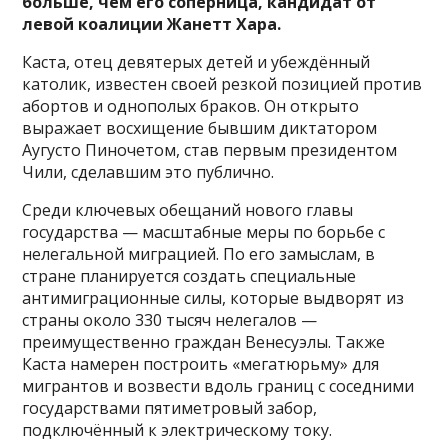
больше, чем его соперница, кандидат от
левой коалиции Жанетт Хара.
Каста, отец девятерых детей и убеждённый
католик, известен своей резкой позицией против
абортов и однополых браков. Он открыто
выражает восхищение бывшим диктатором
Аугусто Пиночетом, став первым президентом
Чили, сделавшим это публично.
Среди ключевых обещаний нового главы
государства — масштабные меры по борьбе с
нелегальной миграцией. По его замыслам, в
стране планируется создать специальные
антимиграционные силы, которые выдворят из
страны около 330 тысяч нелегалов —
преимущественно граждан Венесуэлы. Также
Каста намерен построить «мегатюрьму» для
мигрантов и возвести вдоль границ с соседними
государствами пятиметровый забор,
подключённый к электрическому току.